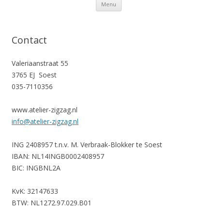
Ga naar de inhoud
Menu
Contact
Valeriaanstraat 55
3765 EJ Soest
035-7110356
www.atelier-zigzag.nl
info@atelier-zigzag.nl
ING 2408957 t.n.v. M. Verbraak-Blokker te Soest
IBAN: NL14INGB0002408957
BIC: INGBNL2A
KvK: 32147633
BTW: NL1272.97.029.B01